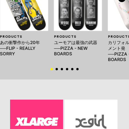
PRODUCTS
PRODUCTS
PRODUCT
あの衝撃作から20年
ユーモアは最強の武器
カリフォ
──FLIP - REALLY
──PIZZA - NEW
メント発
SORRY
BOARDS
──PIZZA 
BOARDS