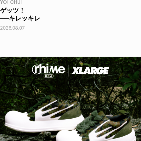
YO! CHUI
ゲッツ！
──キレッキレ
2026.08.07