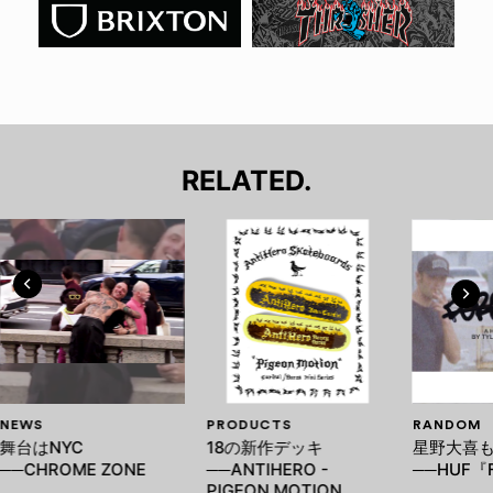
RELATED.
NEWS
PRODUCTS
RANDOM
舞台はNYC
18の新作デッキ
星野大喜
──CHROME ZONE
──ANTIHERO -
──HUF『
PIGEON MOTION