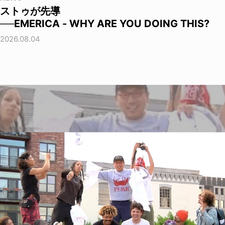
ストゥが先導
──EMERICA - WHY ARE YOU DOING THIS?
2026.08.04