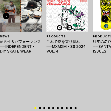
NEWS
PRODUCTS
PRODUCT
耐久性＆パフォーマンス
これで夏を乗り切れ
往年の名
──INDEPENDENT -
──MXMXM - SS 2024
──SANTA 
DIY SKATE WEAR
VOL. 4
ISSUES