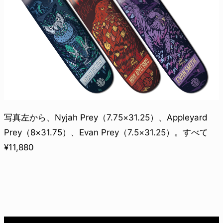
写真左から、Nyjah Prey（7.75×31.25）、Appleyard
Prey（8×31.75）、Evan Prey（7.5×31.25）。すべて
¥11,880