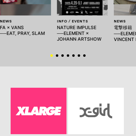
NEWS
INFO / EVENTS
NEWS
FA × VANS
NATURE IMPULSE
電撃移籍
──EAT, PRAY, SLAM
──ELEMENT ×
──ELEME
JOHANN ARTSHOW
VINCENT 