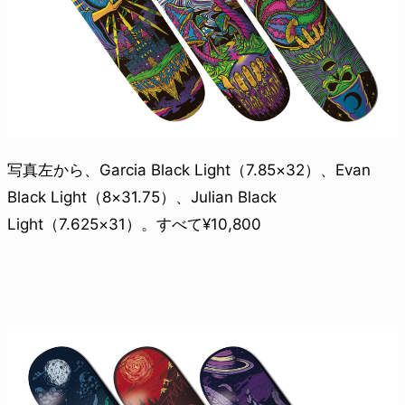
写真左から、Garcia Black Light（7.85×32）、Evan
Black Light（8×31.75）、Julian Black
Light（7.625×31）。すべて¥10,800