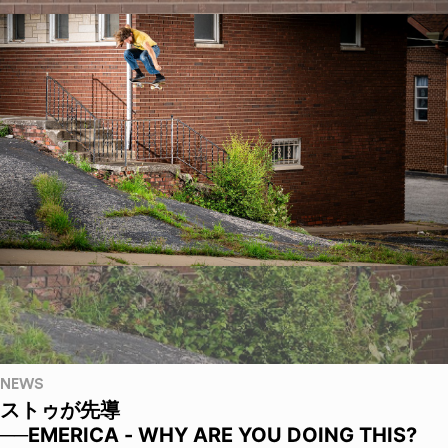
NEWS
ストゥが先導
──EMERICA - WHY ARE YOU DOING THIS?