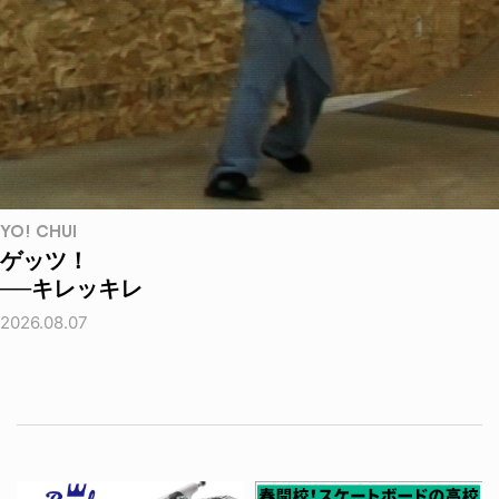
YO! CHUI
ゲッツ！
──キレッキレ
2026.08.07