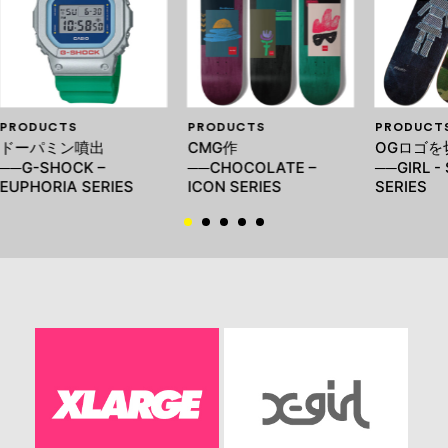
PRODUCTS
PRODUCTS
PRODUCT
ドーパミン噴出
CMG作
OGロゴを
──G-SHOCK –
──CHOCOLATE –
──GIRL -
EUPHORIA SERIES
ICON SERIES
SERIES