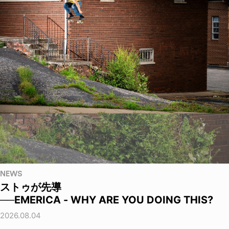
NEWS
ストゥが先導
──EMERICA - WHY ARE YOU DOING THIS?
2026.08.04