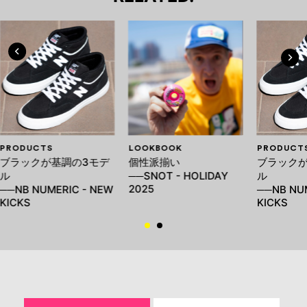
PRODUCTS
LOOKBOOK
PRODUCT
ブラックが基調の3モデ
個性派揃い
ブラックが
ル
──SNOT - HOLIDAY
ル
2025
──NB NUMERIC - NEW
──NB NU
KICKS
KICKS