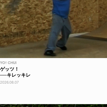
YO! CHUI
ゲッツ！
──キレッキレ
2026.08.07