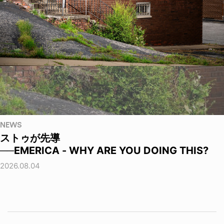
NEWS
ストゥが先導
──EMERICA - WHY ARE YOU DOING THIS?
2026.08.04