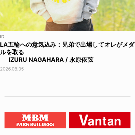
ID
LA五輪への意気込み：兄弟で出場してオレがメダ
ルを取る
──IZURU NAGAHARA / 永原依弦
2026.08.05