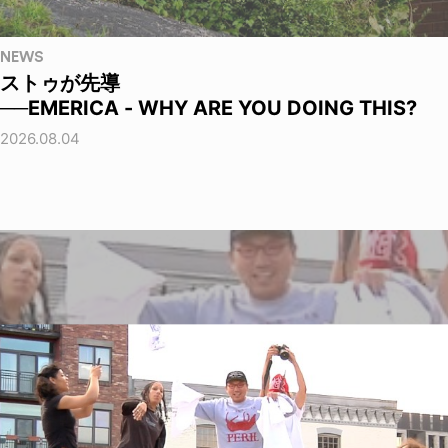
NEWS
ストゥが先導
──EMERICA - WHY ARE YOU DOING THIS?
2026.08.04