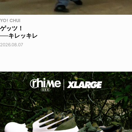
YO! CHUI
ゲッツ！
──キレッキレ
2026.08.07