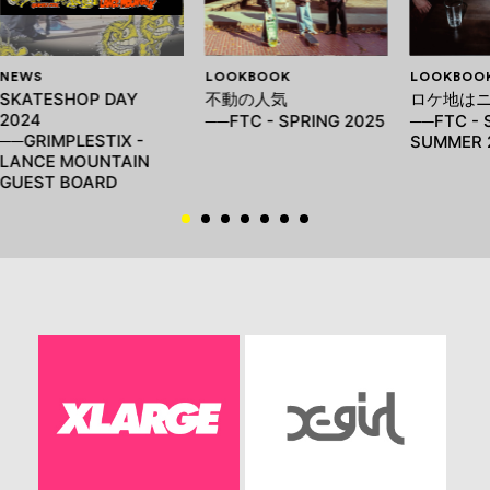
NEWS
LOOKBOOK
LOOKBOO
SKATESHOP DAY
不動の人気
ロケ地は
2024
──FTC - SPRING 2025
──FTC - 
──GRIMPLESTIX -
SUMMER 
LANCE MOUNTAIN
GUEST BOARD