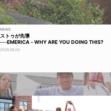
NEWS
ストゥが先導
──EMERICA - WHY ARE YOU DOING THIS?
2026.08.04