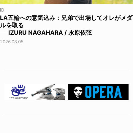
ID
LA五輪への意気込み：兄弟で出場してオレがメダ
ルを取る
──IZURU NAGAHARA / 永原依弦
2026.08.05