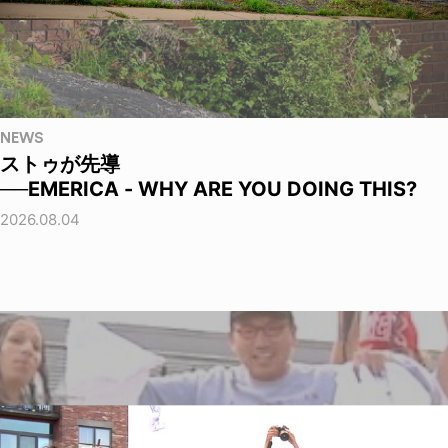
NEWS
ストゥが先導
──EMERICA - WHY ARE YOU DOING THIS?
2026.08.04