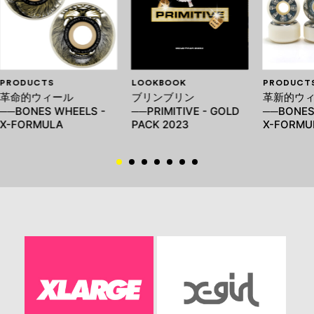
PRODUCTS
LOOKBOOK
PRODUCT
革命的ウィール
ブリンブリン
革新的ウ
──BONES WHEELS -
──PRIMITIVE - GOLD
──BONES
X-FORMULA
PACK 2023
X-FORMU