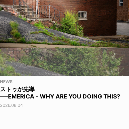
NEWS
ストゥが先導
──EMERICA - WHY ARE YOU DOING THIS?
2026.08.04