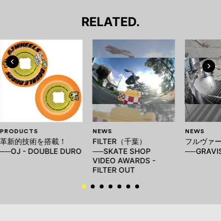
RELATED.
PRODUCTS
NEWS
NEWS
革新的技術を搭載！
FILTER（千葉）
フルヴァ
──OJ - DOUBLE DURO
──SKATE SHOP
──GRAVIS
VIDEO AWARDS -
FILTER OUT