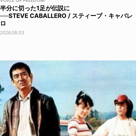
VOICE OF FREEDOM
半分に切った1足が伝説に
──STEVE CABALLERO / スティーブ・キャバレ
ロ
2026.08.03