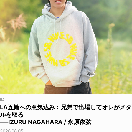
ID
LA五輪への意気込み：兄弟で出場してオレがメダ
ルを取る
──IZURU NAGAHARA / 永原依弦
2026.08.05