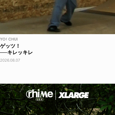
YO! CHUI
ゲッツ！
──キレッキレ
2026.08.07