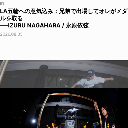
ID
LA五輪への意気込み：兄弟で出場してオレがメダ
ルを取る
──IZURU NAGAHARA / 永原依弦
2026.08.05