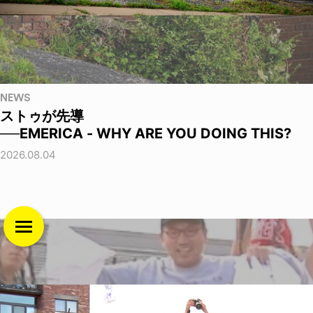
NEWS
ストゥが先導
──EMERICA - WHY ARE YOU DOING THIS?
2026.08.04