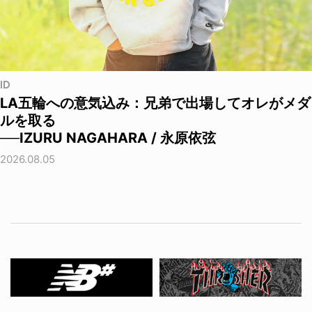
ID
LA五輪への意気込み：兄弟で出場してオレがメダ
ルを取る
──IZURU NAGAHARA / 永原依弦
2026.08.05