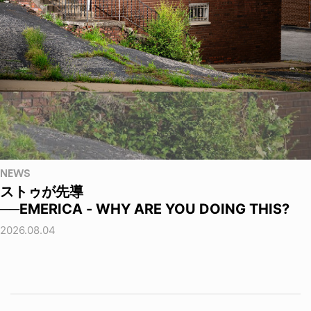
NEWS
ストゥが先導
──EMERICA - WHY ARE YOU DOING THIS?
2026.08.04