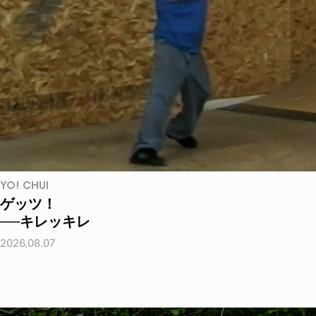
YO! CHUI
ゲッツ！
──キレッキレ
2026.08.07