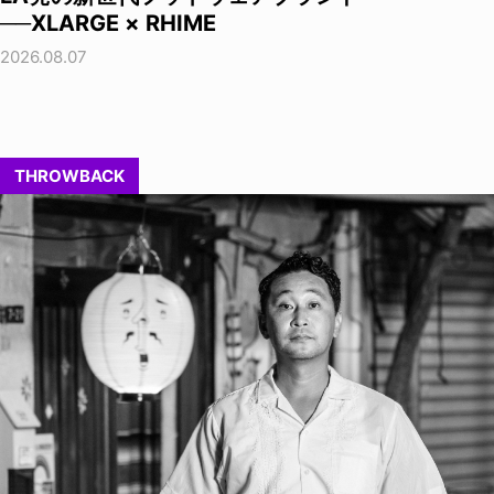
──XLARGE × RHIME
2026.08.07
THROWBACK