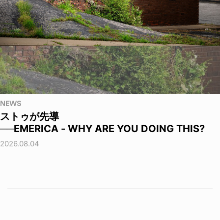
NEWS
ストゥが先導
──EMERICA - WHY ARE YOU DOING THIS?
2026.08.04