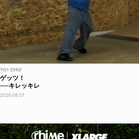
YO! CHUI
ゲッツ！
──キレッキレ
2026.08.07