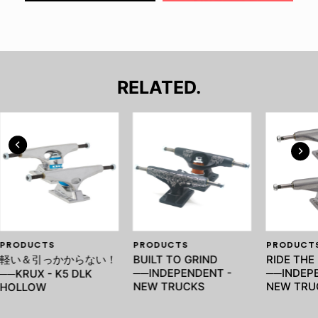
RELATED.
PRODUCTS
PRODUCTS
PRODUCT
軽い＆引っかからない！
BUILT TO GRIND
RIDE THE
──INDEPENDENT -
──INDEP
──KRUX - K5 DLK
NEW TRUCKS
NEW TRU
HOLLOW