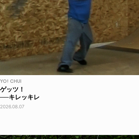
YO! CHUI
ゲッツ！
──キレッキレ
2026.08.07