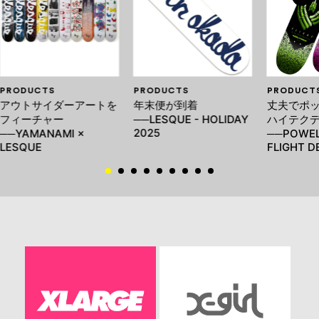
PRODUCTS
PRODUCTS
PRODUCT
アウトサイダーアートを
年末便が到着
丈夫でポ
フィーチャー
──LESQUE - HOLIDAY
ハイテク
2025
──YAMANAMI ×
──POWEL
LESQUE
FLIGHT D