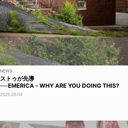
NEWS
ストゥが先導
──EMERICA - WHY ARE YOU DOING THIS?
2026.08.04