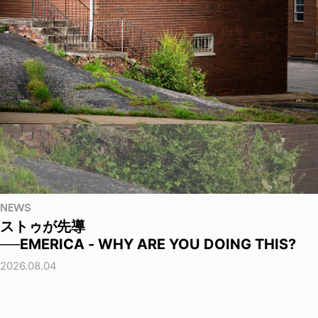
NEWS
ストゥが先導
──EMERICA - WHY ARE YOU DOING THIS?
2026.08.04