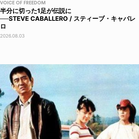
VOICE OF FREEDOM
半分に切った1足が伝説に
──STEVE CABALLERO / スティーブ・キャバレ
ロ
2026.08.03