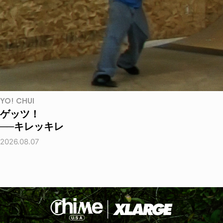
YO! CHUI
ゲッツ！
──キレッキレ
2026.08.07