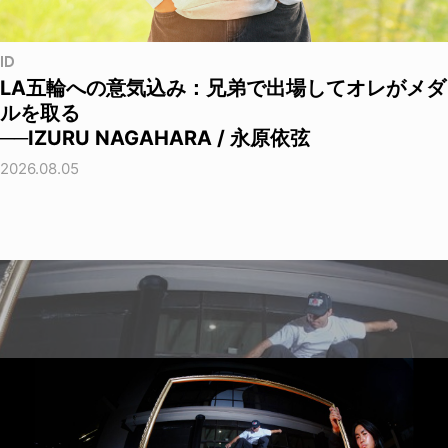
ID
LA五輪への意気込み：兄弟で出場してオレがメダ
ルを取る
──IZURU NAGAHARA / 永原依弦
2026.08.05