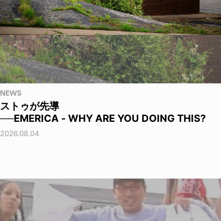
NEWS
ストゥが先導
──EMERICA - WHY ARE YOU DOING THIS?
2026.08.04