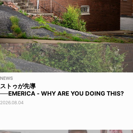
NEWS
ストゥが先導
──EMERICA - WHY ARE YOU DOING THIS?
2026.08.04