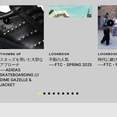
THUMBS UP
LOOKBOOK
LOOKBOO
スタッズを用いた大胆な
不動の人気
時代に媚
アプローチ
──FTC - SPRING 2025
──FTC - 
──ADIDAS
SKATEBOARDING ///
DIME GAZELLE &
JACKET