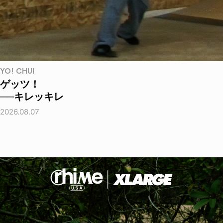
YO! CHUI
ゲッツ！
──キレッキレ
2026.08.07