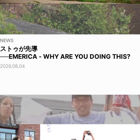
NEWS
ストゥが先導
──EMERICA - WHY ARE YOU DOING THIS?
2026.08.04