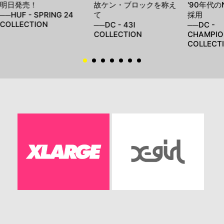
明日発売！
故ケン・ブロックを称え
'90年代
──HUF - SPRING 24
て
採用
COLLECTION
──DC - 43I
──DC -
COLLECTION
CHAMPIO
COLLECT