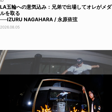
ID
LA五輪への意気込み：兄弟で出場してオレがメダ
ルを取る
──IZURU NAGAHARA / 永原依弦
2026.08.05