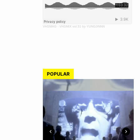
VHSMAG
·
VHSMIX vol.31 by YUNGJINNN
POPULAR