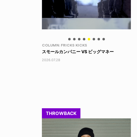
LIFE HACK
LI
 ビッグマネー
LINE SOCKS
15
2026.08.04
202
THROWBACK