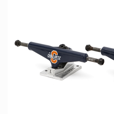
FE HACK
NEWS
0 WALLET
HAGEBA BOYS 2026
6.07.28
2026.07.31