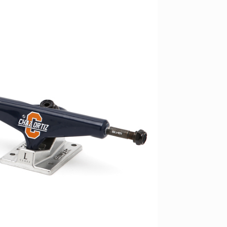
YO! CHUI
VOICE
あの時のあの写真
KAYA
2026.07.31
2026.07