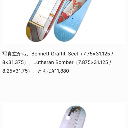
写真左から、Bennett Graffiti Sect（7.75×31.125 /
8×31.375）、Lutheran Bomber（7.875×31.125 /
8.25×31.75）。ともに¥11,880