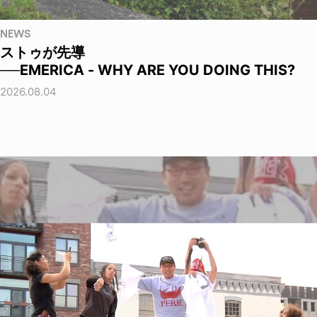
NEWS
ストゥが先導
──EMERICA - WHY ARE YOU DOING THIS?
2026.08.04