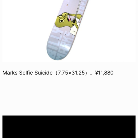
Marks Selfie Suicide（7.75×31.25）。¥11,880