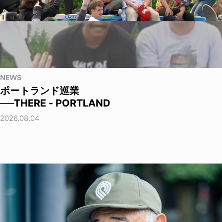
NEWS
ポートランド巡業
──THERE - PORTLAND
2026.08.04