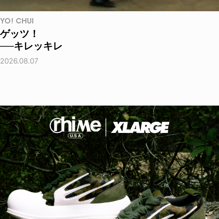
YO! CHUI
ゲッツ！
──キレッキレ
2026.08.07