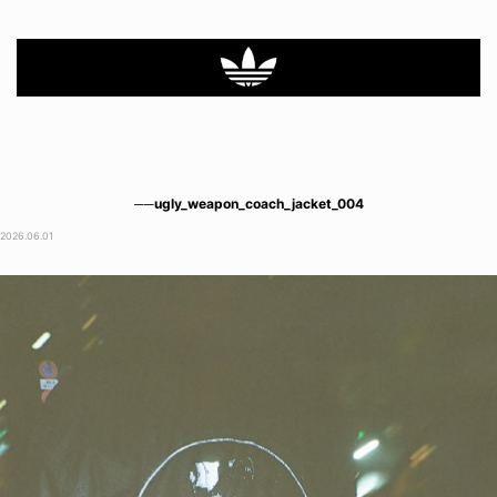
──ugly_weapon_coach_jacket_004
2026.06.01