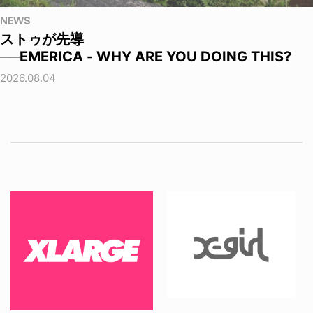
NEWS
ストゥが先導
──EMERICA - WHY ARE YOU DOING THIS?
2026.08.04