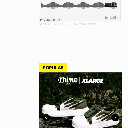
VHSMAG
·
VHSMIX vol.31 by YUNGJINNN
POPULAR