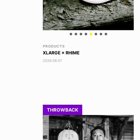
RANDOM
VO
DINOSAUR JR.
AK
2026.08.06
202
THROWBACK