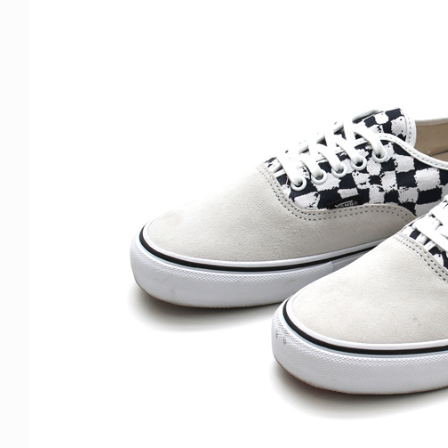
ICE OF FREEDOM
VOICE OF FREEDOM
IRA OZAWA / 尾澤 彰
TONY ALVA (ENGLISH)
2026.08.07
1.09.02