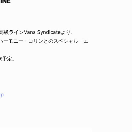
INE
インVans Syndicateより、
のハーモニー・コリンとのスペシャル・エ
末予定。
n
jp