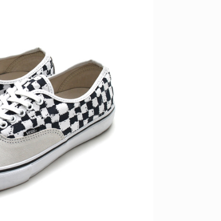
ID
VOICE
IZURU NAGAHARA / 永原依弦
TONY
2026.08.05
2026.08