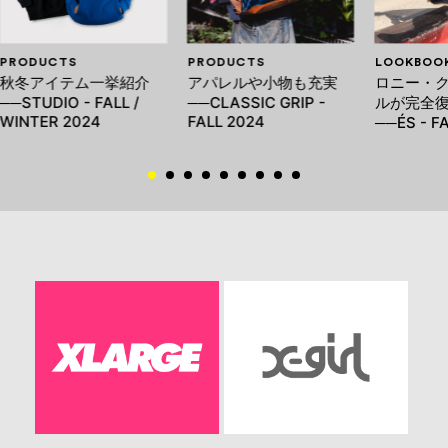
PRODUCTS
PRODUCTS
LOOKBOO
秋冬アイテム一挙紹介
アパレルや小物も充実
ロニー・
──STUDIO - FALL /
──CLASSIC GRIP -
ルが完全
WINTER 2024
FALL 2024
──ÉS - F