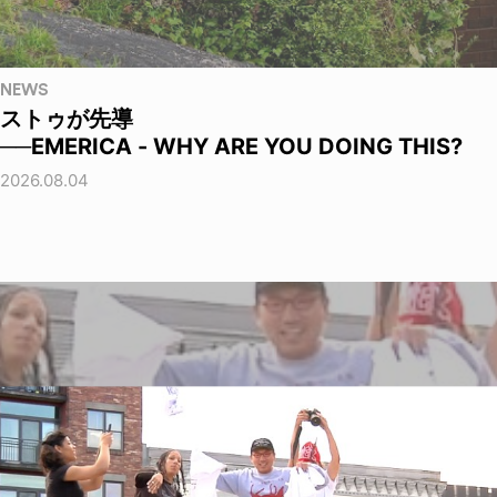
NEWS
ストゥが先導
──EMERICA - WHY ARE YOU DOING THIS?
2026.08.04