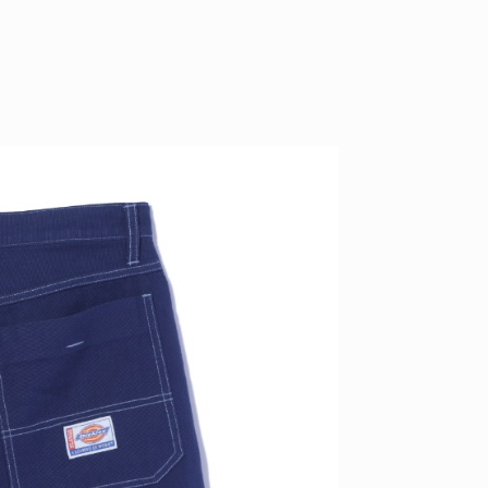
ID
VOICE
IZURU NAGAHARA / 永原依弦
TONY
2026.08.05
2026.08