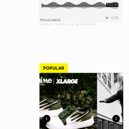
VHSMAG
·
VHSMIX vol.31 by YUNGJINNN
POPULAR