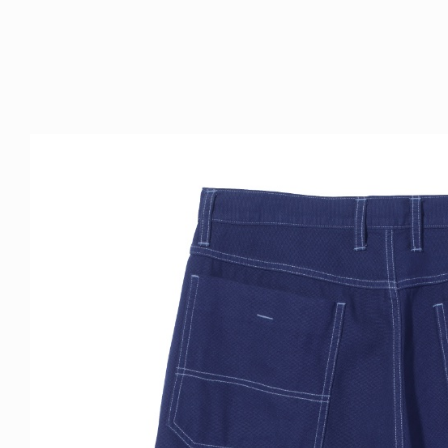
ICE OF FREEDOM
VOICE OF FREEDOM
NY ALVA (ENGLISH)
AKIRA OZAWA / 尾澤 彰
6.08.07
2021.09.02