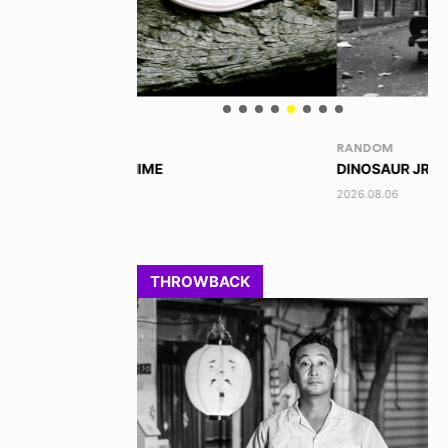
RANDOM
VO
DINOSAUR JR.
TO
2026.08.06
202
THROWBACK