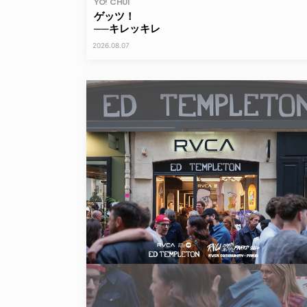
YO! CHUI
ゲッツ！
──キレッキレ
2026.08.07