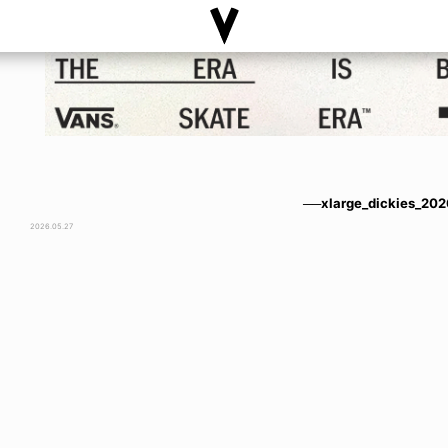
──xlarge_dickies_20
2026.05.27