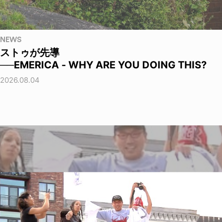
NEWS
ストゥが先導
──EMERICA - WHY ARE YOU DOING THIS?
2026.08.04