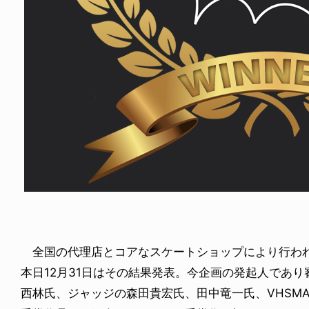
FE HACK
NEWS
NE SOCKS
HAGEBA BOYS 2026
6.08.04
2026.07.31
全国の代理店とコアなスケートショップにより行われたSkate 
本日12月31日はその結果発表。今企画の発起人であり審査
西林氏、ジャッジの森田貴宏氏、田中竜一氏、VHSM