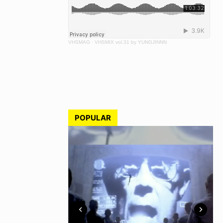
VHSMAG
·
VHSMIX vol.31 by YUNGJINNN
POPULAR