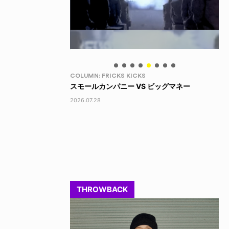
LIFE HACK
LI
 ビッグマネー
150 WALLET
LI
2026.07.28
202
THROWBACK