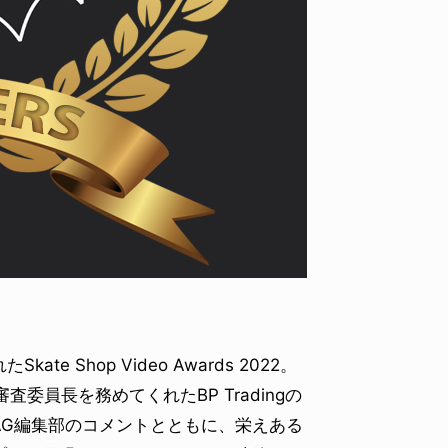
YO! CHUI
VOICE
あの時のあの写真
KAYA
2026.07.31
2026.07
Shop Video Awards 2022。
委員長を務めてくれたBP Tradingの
AG編集部のコメントとともに、栄えある