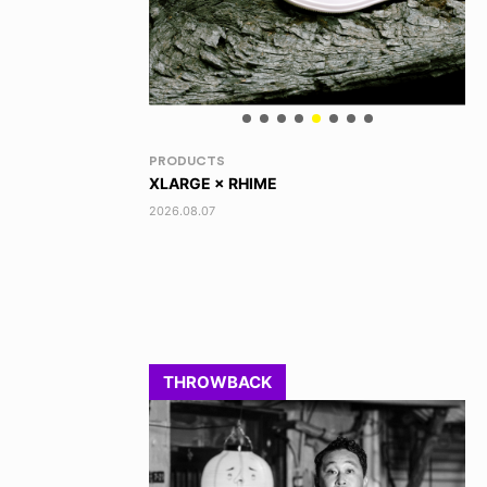
VOICE OF FREEDOM
RA
AKIRA OZAWA / 尾澤 彰
DI
202
2021.09.02
THROWBACK