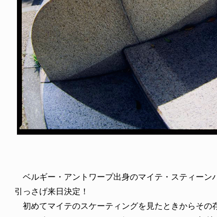
NDOM
NEWS
NOSAUR JR.
TOBY RYAN - PRO FOR RE
6.08.06
2026.08.08
ベルギー・アントワープ出身のマイテ・スティーンハウトが
引っさげ来日決定！
初めてマイテのスケーティングを見たときからその存