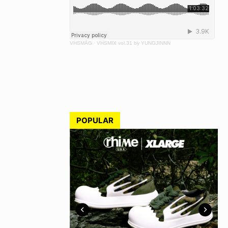
VHSMAG
·
VHSMIX vol.31 by YUNGJINNN
POPULAR