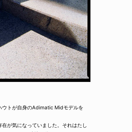
VOICE OF FREEDOM
VOICE
AL
TONY ALVA (ENGLISH)
TONY
2026.08.07
2026.08
自身のAdimatic Midモデルを
在が気になっていました。それはたし