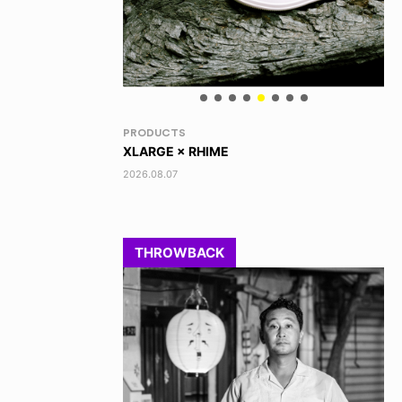
VOICE OF FREEDOM
RA
TONY ALVA (ENGLISH)
DI
2026.08.07
202
THROWBACK