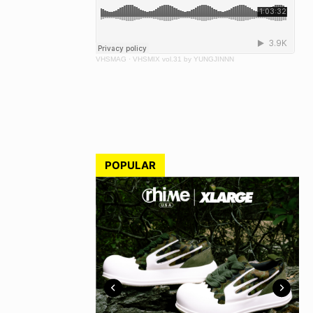
VHSMAG
·
VHSMIX vol.31 by YUNGJINNN
POPULAR