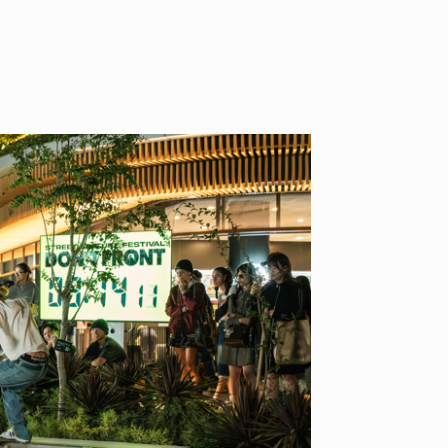
ID
VOICE
IZURU NAGAHARA / 永原依弦
TONY
2026.08.05
2026.08