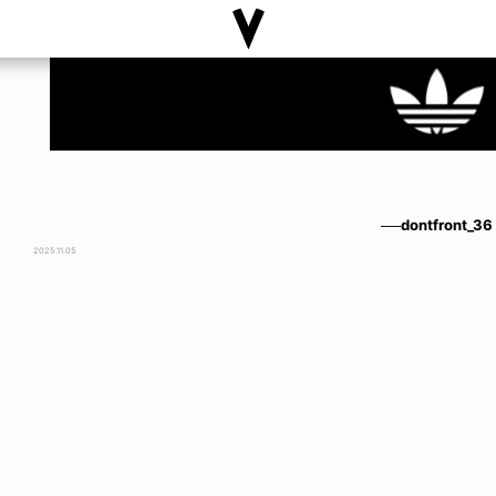
──dontfront_36
2025.11.05