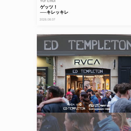
YO! CHUI
ゲッツ！
──キレッキレ
2026.08.07