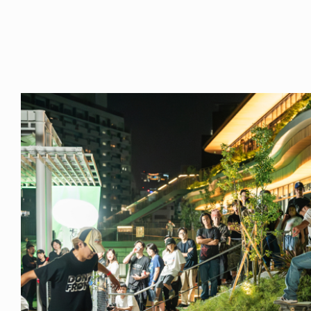
NDOM
VOICE OF FREEDOM
NOSAUR JR.
AKIRA OZAWA / 尾澤 彰
6.08.06
2021.09.02