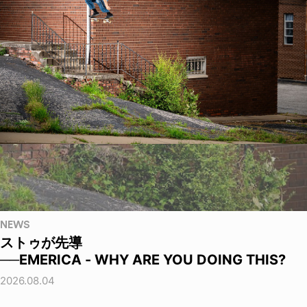
NEWS
ストゥが先導
──EMERICA - WHY ARE YOU DOING THIS?
2026.08.04