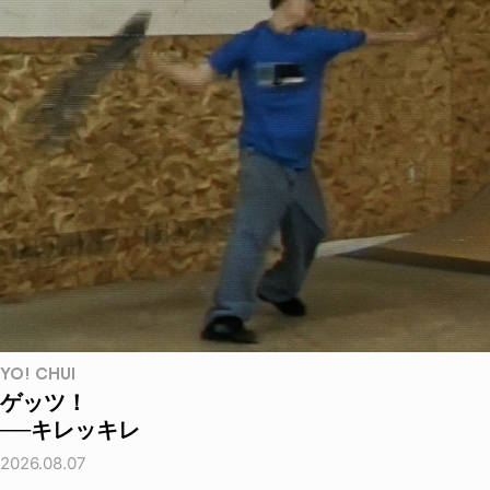
YO! CHUI
ゲッツ！
──キレッキレ
2026.08.07