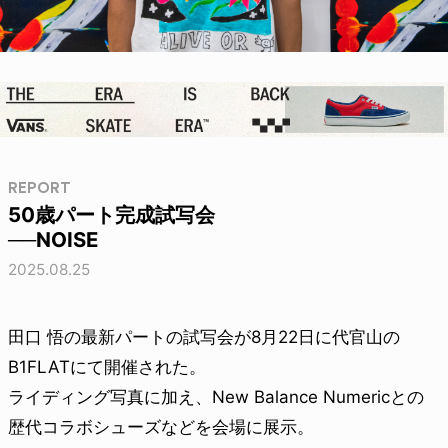
REPORT
50歳パート完成試写会
──NOISE
2025.08.25
田口 悟の最新パートの試写会が8月22日に代官山の
B1FLATにて開催された。
ライディング写真に加え、New Balance Numericとの
歴代コラボシューズなどを会場に展示。