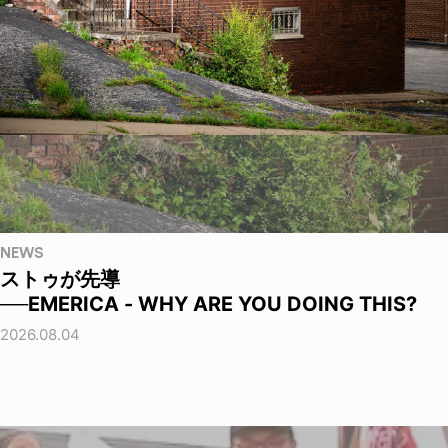
NEWS
ストゥが先導
──EMERICA - WHY ARE YOU DOING THIS?
2026.08.04