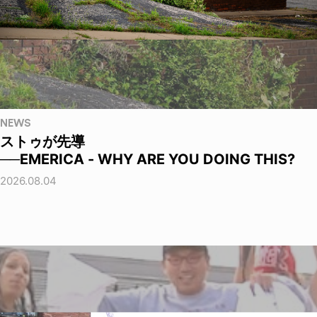
NEWS
ストゥが先導
──EMERICA - WHY ARE YOU DOING THIS?
2026.08.04