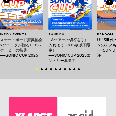
INFO / EVENTS
RANDOM
RANDOM
スケートボード振興協会
LAツアーの切符を手に
U-15世
×ソニックが贈るU-15ス
入れよう（※15歳以下限
ンの未来も
ケーターの祭典
定）
──SONIC
──SONIC CUP 2025
──SONIC CUP 2025エ
評
ントリー募集中