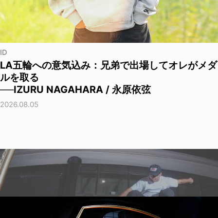
ID
LA五輪への意気込み：兄弟で出場してオレがメダ
ルを取る
──IZURU NAGAHARA / 永原依弦
2026.08.05