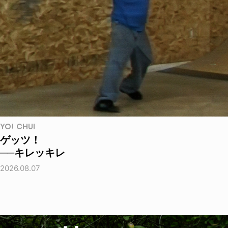
YO! CHUI
ゲッツ！
──キレッキレ
2026.08.07