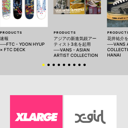
PRODUCTS
PRODUCTS
PRODUCT
速報
アジアの新進気鋭アー
花井祐介
──FTC - YOON HYUP
ティスト3名を起用
──VANS 
× FTC DECK
COLLECTI
──VANS - ASIAN
HANAI
ARTIST COLLECTION