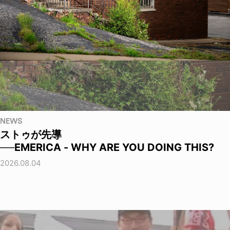
NEWS
ストゥが先導
──EMERICA - WHY ARE YOU DOING THIS?
2026.08.04