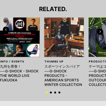
RELATED.
INFO / EVENTS
THUMBS UP
PRODUCT
九州を席巻！
スポーツインスパイア
テーマは
──G-SHOCK - SHOCK
──G-SHOCK
──G-SHO
THE WORLD LIVE
PRODUCTS -
PRODUCT
FUKUOKA
AMERICAN SPORTS
OUTCOU
WINTER COLLECTION
COLLECT