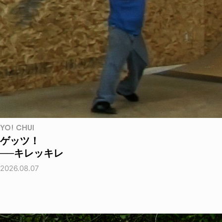
YO! CHUI
ゲッツ！
──キレッキレ
2026.08.07