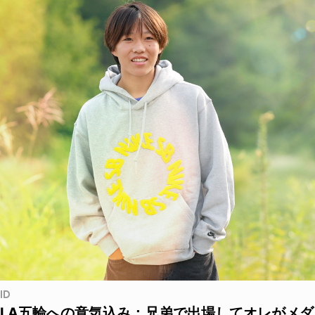
ID
LA五輪への意気込み：兄弟で出場してオレがメダ