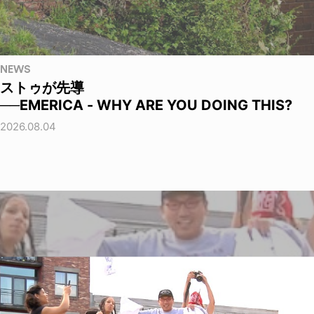
NEWS
ストゥが先導
──EMERICA - WHY ARE YOU DOING THIS?
2026.08.04