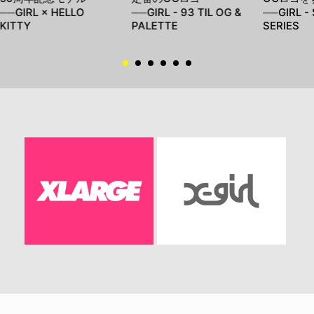
──GIRL × HELLO
──GIRL - 93 TIL OG &
──GIRL -
KITTY
PALETTE
SERIES