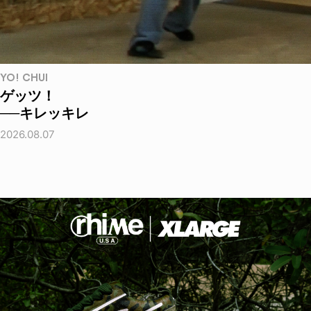
YO! CHUI
ゲッツ！
──キレッキレ
2026.08.07