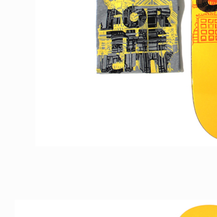
ICE OF FREEDOM
VOICE OF FREEDOM
IRA OZAWA / 尾澤 彰
TONY ALVA (ENGLISH)
2026.08.07
1.09.02