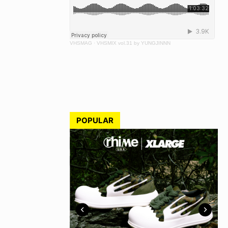
VHSMAG
·
VHSMIX vol.31 by YUNGJINNN
POPULAR