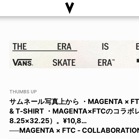
THUMBS UP
サムネール写真上から ・MAGENTA × FTC 
& T-SHIRT ・MAGENTA×FTCのコラ
8.25×32.25）。¥10,8…
──MAGENTA × FTC - COLLABORATION