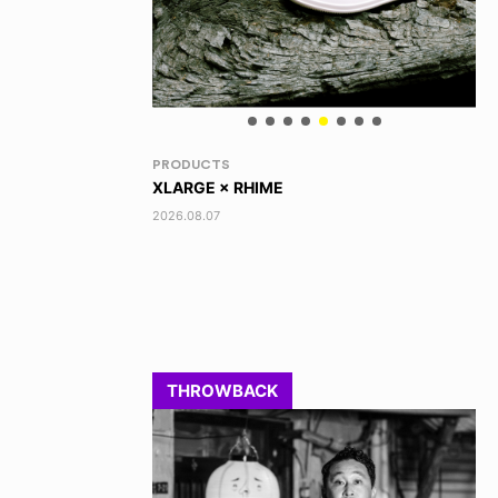
RANDOM
VO
DINOSAUR JR.
AK
2026.08.06
202
THROWBACK