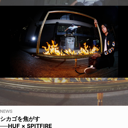
NEWS
シカゴを焦がす
──HUF × SPITFIRE