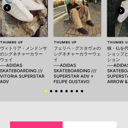
THUMBS UP
THUMBS UP
THUMBS U
ヴィトリア・メンドンサ
フェリペ・グスタヴォの
独・仏を
のシグネチャーカラー
シグネチャーカラーウェ
ショップ
ウェイ
イ
ション
──ADIDAS
──ADIDAS
──ADIDA
SKATEBOARDING ///
SKATEBOARDING ///
SKATEBOA
VITORIA SUPERSTAR
SUPERSTAR ADV ×
SUPERST
ADV
FELIPE GUSTAVO
ARROW &