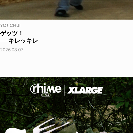
YO! CHUI
ゲッツ！
──キレッキレ
2026.08.07