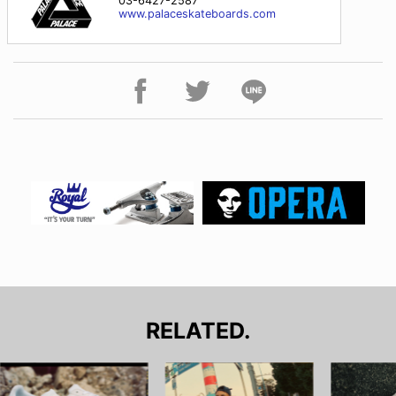
03-6427-2587
www.palaceskateboards.com
RELATED.