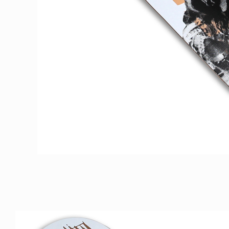
ICE OF FREEDOM
VOICE OF FREEDOM
IRA OZAWA / 尾澤 彰
TONY ALVA (ENGLISH)
2026.08.07
1.09.02