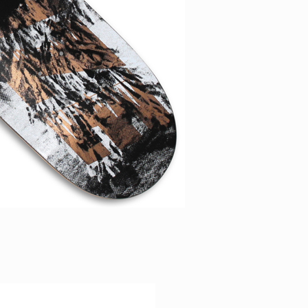
ID
VOICE
IZURU NAGAHARA / 永原依弦
TONY
2026.08.05
2026.08