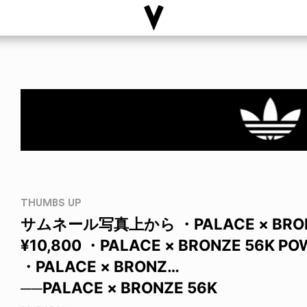
THUMBS UP
サムネール写真上から ・PALACE × BRO
¥10,800 ・PALACE × BRONZE 56K 
・PALACE × BRONZ…
──PALACE × BRONZE 56K