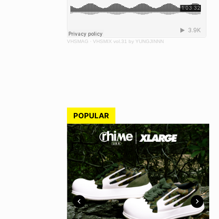
VHSMAG
·
VHSMIX vol.31 by YUNGJINNN
POPULAR