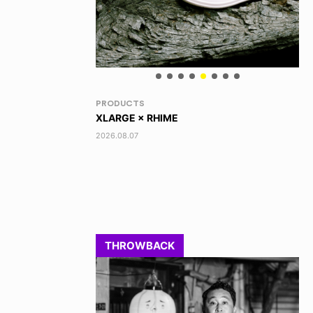
RANDOM
VO
DINOSAUR JR.
AK
2026.08.06
202
THROWBACK