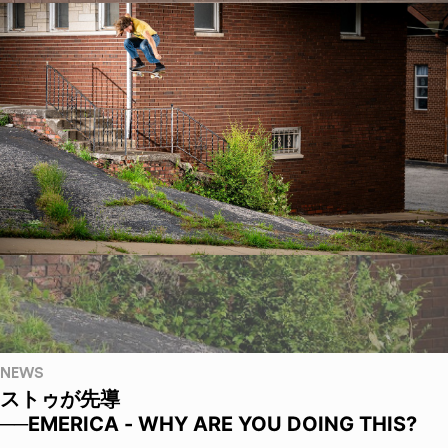
NEWS
ストゥが先導
──EMERICA - WHY ARE YOU DOING THIS?