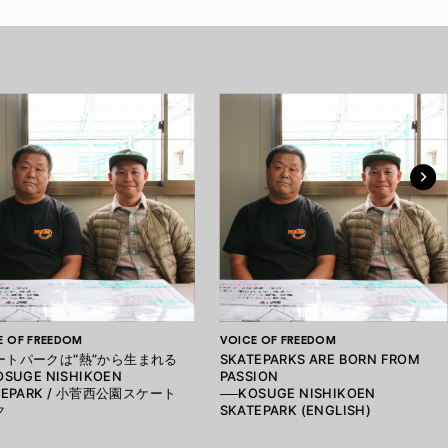
E OF FREEDOM
VOICE OF FREEDOM
ートパークは“熱”から生まれる
SKATEPARKS ARE BORN FROM
OSUGE NISHIKOEN
PASSION
TEPARK / 小菅西公園スケート
──KOSUGE NISHIKOEN
ク
SKATEPARK (ENGLISH)