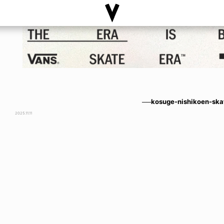
──kosuge-nishikoen-ska
2025.11.11