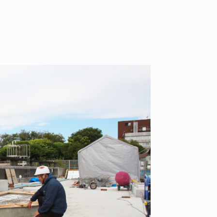
ID
VOICE
IZURU NAGAHARA / 永原依弦
TONY
2026.08.05
2026.08