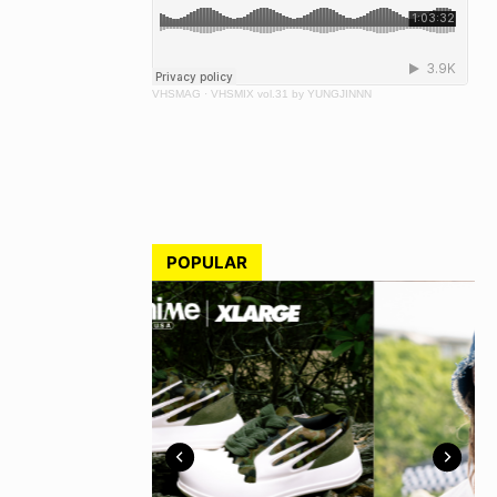
VHSMAG
·
VHSMIX vol.31 by YUNGJINNN
POPULAR