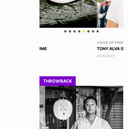
VOICE OF FREEDOM
RA
TONY ALVA (ENGLISH)
DI
2026.08.07
202
THROWBACK