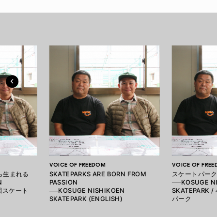
VOICE OF FREEDOM
VOICE OF FRE
ら生まれる
SKATEPARKS ARE BORN FROM
スケートパーク
N
PASSION
──KOSUGE N
公園スケート
──KOSUGE NISHIKOEN
SKATEPARK
SKATEPARK (ENGLISH)
パーク