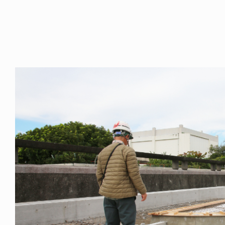
NDOM
VOICE OF FREEDOM
NOSAUR JR.
AKIRA OZAWA / 尾澤 彰
6.08.06
2021.09.02