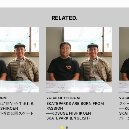
RELATED.
EDOM
VOICE OF FREEDOM
VOIC
は“熱”から生まれる
SKATEPARKS ARE BORN FROM
スケ
ISHIKOEN
PASSION
──K
 / 小菅西公園スケート
──KOSUGE NISHIKOEN
SKA
SKATEPARK (ENGLISH)
パー