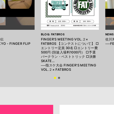
BLOG: FATBROS
NEWS
列伝
FINGER'S MEETING VOL.２×
佐川
YO - FINGER FLIP
FATBROS 【コンテストについて】 □
──FE
エントリー定員 30名 □エントリー費
500円 (別途入場料1000円） □予選
パークラン・ベストトリック □決勝
SKATE…
──指スケ大会 FINGER'S MEETING
VOL.２× FATBROS