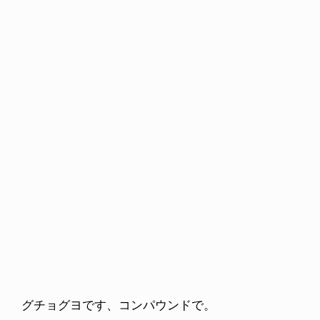
NDOM
VOICE OF FREEDOM
NOSAUR JR.
AKIRA OZAWA / 尾澤 彰
6.08.06
2021.09.02
グチョグヨです、コンパウンドで。