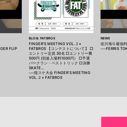
BLOG: FATBROS
NEWS
FINGER'S MEETING VOL.２×
佐川海斗最強
GER FLIP
FATBROS 【コンテストについて】 □
──FERRIS TOK
エントリー定員 30名 □エントリー費
500円 (別途入場料1000円） □予選
パークラン・ベストトリック □決勝
SKATE…
──指スケ大会 FINGER'S MEETING
VOL.２× FATBROS