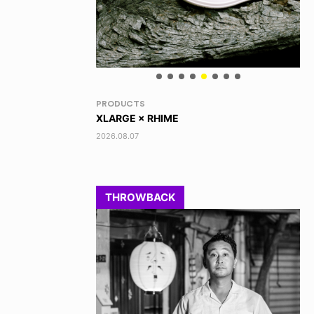
VOICE OF FREEDOM
RA
TONY ALVA (ENGLISH)
DI
2026.08.07
202
THROWBACK