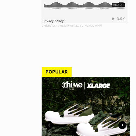
VHSMAG
·
VHSMIX vol.31 by YUNGJINNN
POPULAR