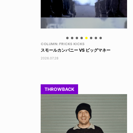
LIFE HACK
LI
 ビッグマネー
LINE SOCKS
15
2026.08.04
202
THROWBACK