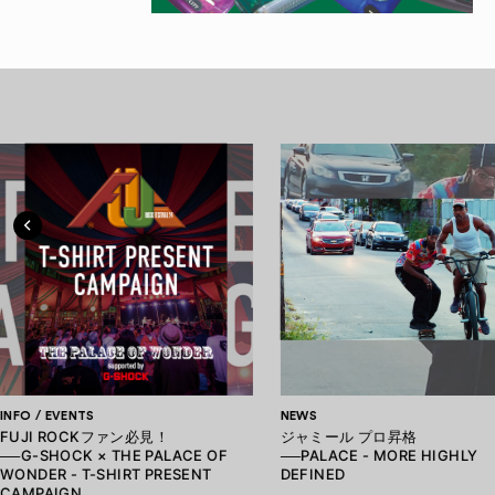
INFO / EVENTS
NEWS
FUJI ROCKファン必見！
ジャミール プロ昇格
──G-SHOCK × THE PALACE OF
──PALACE - MORE HIGHLY
WONDER - T-SHIRT PRESENT
DEFINED
CAMPAIGN