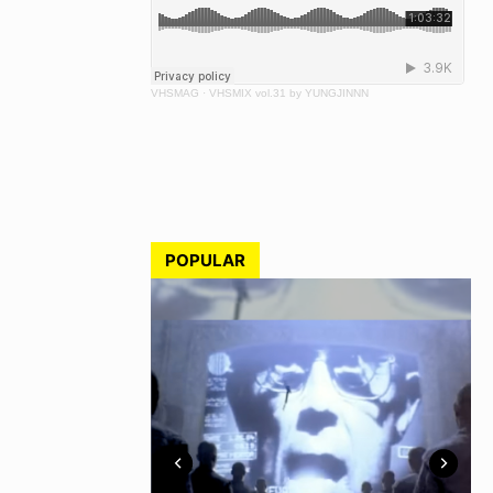
VHSMAG
·
VHSMIX vol.31 by YUNGJINNN
POPULAR