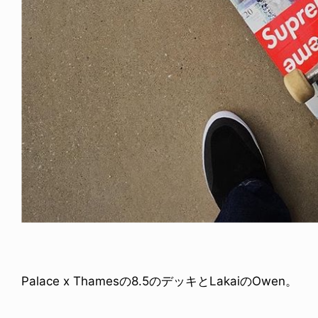
FE HACK
NEWS
0 WALLET
HAGEBA BOYS 2026
6.07.28
2026.07.31
Palace x Thamesの8.5のデッキとLakaiのOwen。