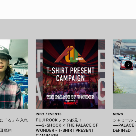
INFO / EVENTS
NEWS
に「る」を入れ
FUJI ROCKファン必見！
ジャミール 
──G-SHOCK × THE PALACE OF
──PALACE 
 平田琉翔
WONDER - T-SHIRT PRESENT
DEFINED
CAMPAIGN