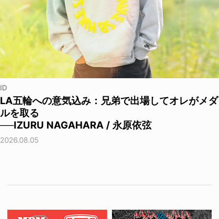
ID
LA五輪への意気込み：兄弟で出場してオレがメダ
ルを取る
──IZURU NAGAHARA / 永原依弦
2026.08.05