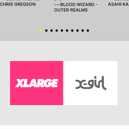
CHRIS GREGSON
ASAHI KA
──BLOOD WIZARD -
OUTER REALMS