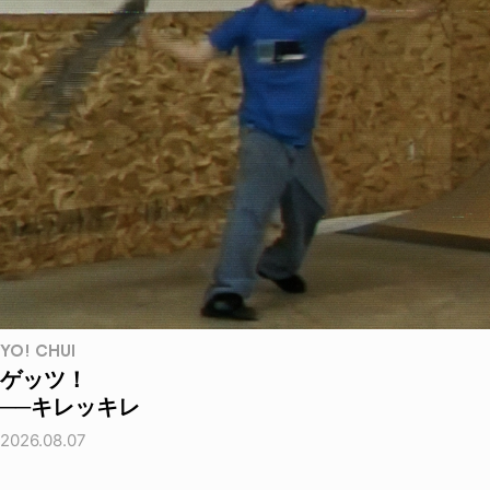
YO! CHUI
ゲッツ！
──キレッキレ
2026.08.07