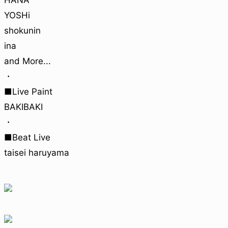
HANA
YOSHi
shokunin
ina
and More...
・
■Live Paint
BAKIBAKI
・
■Beat Live
taisei haruyama