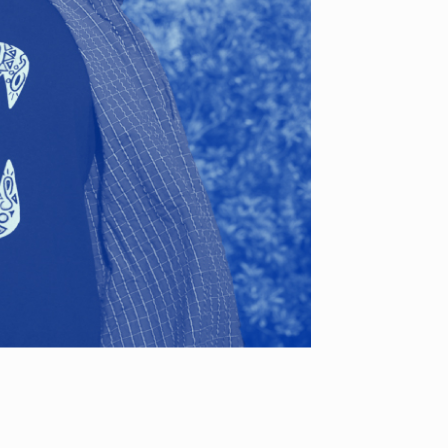
VOICE OF FREEDOM
RAND
AKIRA OZAWA / 尾澤 彰
WAFF
2026.08
2021.09.02