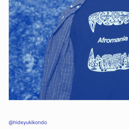
ODUCTS
PRODUCTS
ARGE × NEW ERA
XLARGE × RHIME
5.06.14
2026.08.07
@hideyukikondo