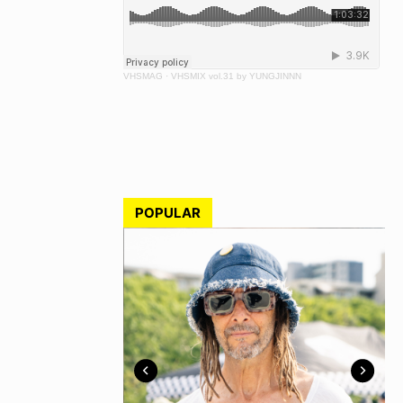
VHSMAG
·
VHSMIX vol.31 by YUNGJINNN
POPULAR