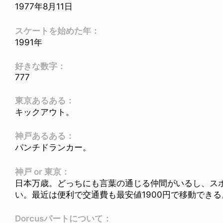
1977年8月11日
スケートを始めた年：
1991年
好きな数字：
777
東京あるある：
キックアウト。
神戸あるある：
パンチドランカー。
神戸 or 東京：
日本万歳。どっちにも言葉の通じる仲間がいるし、ス
い。最近は便利で交通費も最安値1900円で移動できる
Dorcusパートについて：