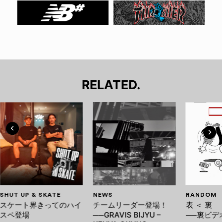
RELATED.
SHUT UP & SKATE
NEWS
RANDOM
スケート界きってのハイ
チームリーダー登場！
表 ＜ 裏
スペ登場
──GRAVIS BIJYU –
──裏ビデ