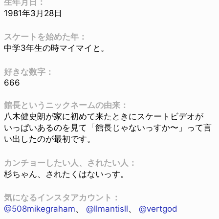
生年月日：
1981年3月28日
スケートを始めた年：
中学3年生の時マイマイと。
好きな数字：
666
館長というニックネームの由来：
八木健史朗が家に初めて来たときにスケートビデオが
いっぱいあるのを見て「館長じゃないっすか〜」って言
い出したのが最初です。
カンチョーしたい人、されたい人：
杉ちゃん、されたくはないっす。
気になるインスタアカウント：
@508mikegraham
、
@llmantisll
、
@vertgod