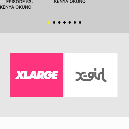
KENYA OKUNO
──EPISODE 53:
KENYA OKUNO