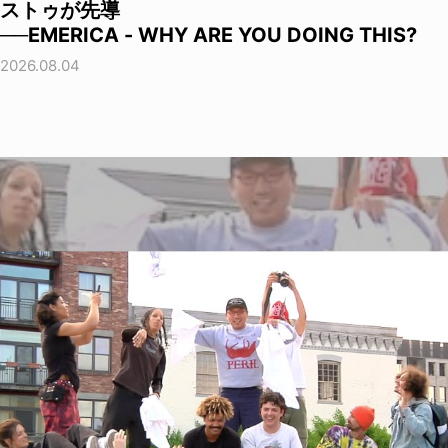
ストゥが先導
──EMERICA - WHY ARE YOU DOING THIS?
2026.08.04