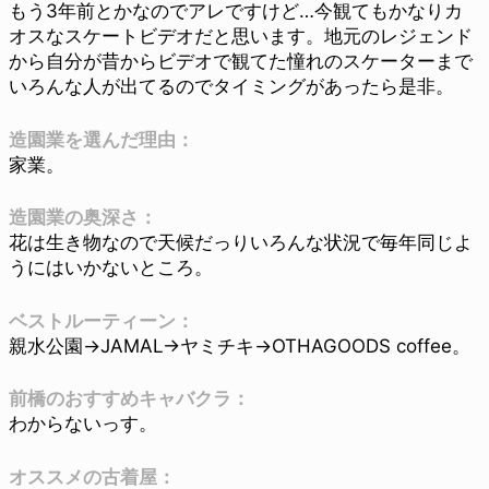
もう3年前とかなのでアレですけど…今観てもかなりカ
オスなスケートビデオだと思います。地元のレジェンド
から自分が昔からビデオで観てた憧れのスケーターまで
いろんな人が出てるのでタイミングがあったら是非。
造園業を選んだ理由：
家業。
造園業の奥深さ：
花は生き物なので天候だっりいろんな状況で毎年同じよ
うにはいかないところ。
ベストルーティーン：
親水公園→JAMAL→ヤミチキ→OTHAGOODS coffee。
前橋のおすすめキャバクラ：
わからないっす。
オススメの古着屋：