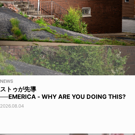
NEWS
ストゥが先導
──EMERICA - WHY ARE YOU DOING THIS?
2026.08.04