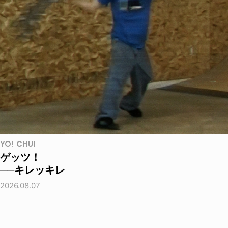
YO! CHUI
ゲッツ！
──キレッキレ
2026.08.07