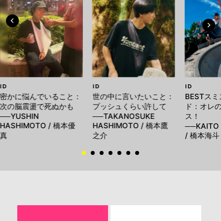
ID
ID
ID
密かに悩んでいること：
世の中に言いたいこと：
BESTス
次の脳震盪で死ぬかも
プッシュくらい許して
ド：オレ
──YUSHIN
──TAKANOSUKE
ス！
HASHIMOTO / 橋本優
HASHIMOTO / 橋本鷹
──KAITO
真
之介
/ 橋本海斗