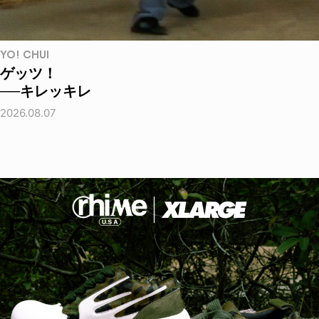
YO! CHUI
ゲッツ！
──キレッキレ
2026.08.07